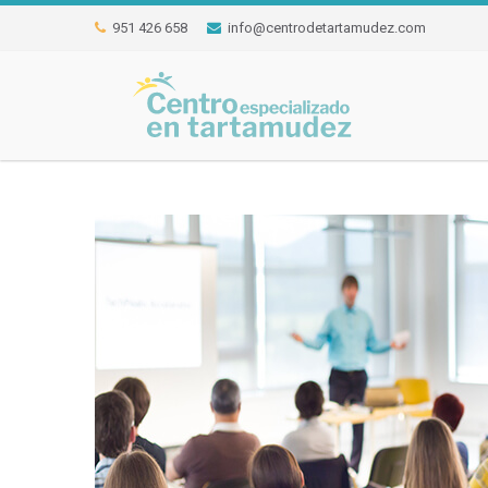
951 426 658
info@centrodetartamudez.com