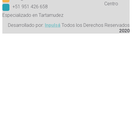
Centro
+51 951 426 658
Especializado en Tartamudez
Desarrollado por:
Inpulsá
Todos los Derechos Reservados
2020