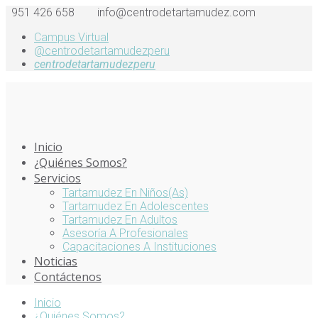
951 426 658
info@centrodetartamudez.com
Campus Virtual
@centrodetartamudezperu
centrodetartamudezperu
Inicio
¿Quiénes Somos?
Servicios
Tartamudez En Niños(as)
Tartamudez En Adolescentes
Tartamudez En Adultos
Asesoría A Profesionales
Capacitaciones A Instituciones
Noticias
Contáctenos
Inicio
¿Quiénes Somos?