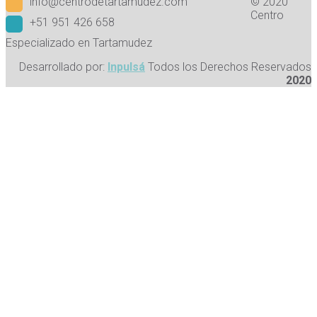
info@centrodetartamudez.com
© 2020
Centro
+51 951 426 658
Especializado en Tartamudez
Desarrollado por:
Inpulsá
Todos los Derechos Reservados
2020