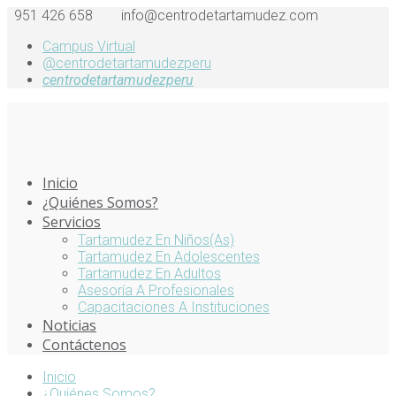
951 426 658
info@centrodetartamudez.com
Campus Virtual
@centrodetartamudezperu
centrodetartamudezperu
Inicio
¿Quiénes Somos?
Servicios
Tartamudez En Niños(as)
Tartamudez En Adolescentes
Tartamudez En Adultos
Asesoría A Profesionales
Capacitaciones A Instituciones
Noticias
Contáctenos
Inicio
¿Quiénes Somos?