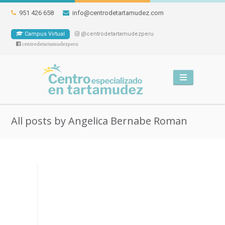
951 426 658
info@centrodetartamudez.com
Campus Virtual
@centrodetartamudezperu
centrodetartamudezperu
All posts by Angelica Bernabe Roman
10 abril, 2024