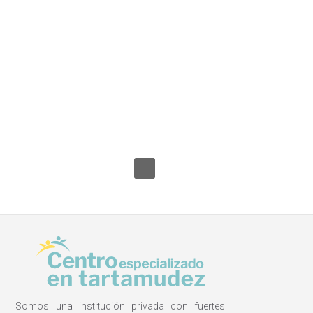
gracias por acompañarnos
todo este tiempo!
Reafirmamos nuestro
compromiso de trabajar
por las personas que
tartamudean y de hacer ...
off
Read More
Somos una institución privada con fuertes