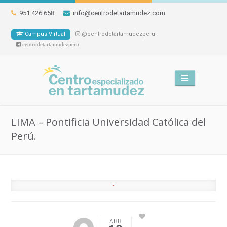
951 426 658
info@centrodetartamudez.com
Campus Virtual
@centrodetartamudezperu
centrodetartamudezperu
LIMA – Pontificia Universidad Católica del
Perú.
ABR