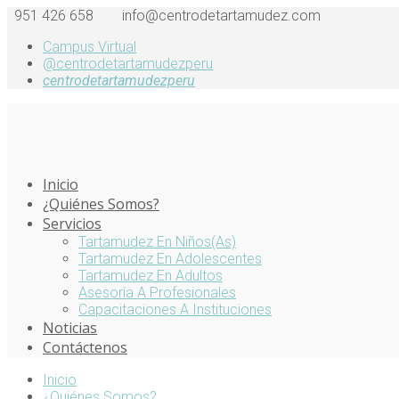
951 426 658
info@centrodetartamudez.com
Campus Virtual
@centrodetartamudezperu
centrodetartamudezperu
Inicio
¿Quiénes Somos?
Servicios
Tartamudez En Niños(as)
Tartamudez En Adolescentes
Tartamudez En Adultos
Asesoría A Profesionales
Capacitaciones A Instituciones
Noticias
Contáctenos
Inicio
¿Quiénes Somos?