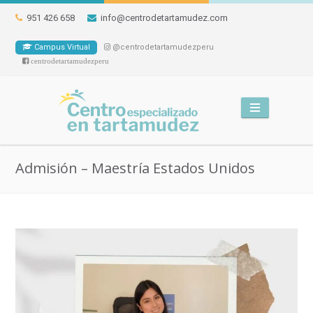
951 426 658
info@centrodetartamudez.com
Campus Virtual
@centrodetartamudezperu
centrodetartamudezperu
Admisión – Maestría Estados Unidos