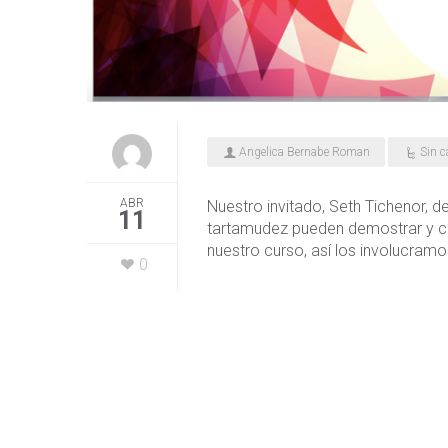
Angelica Bernabe Roman
Sin c
ABR
Nuestro invitado, Seth Tichenor, d
11
tartamudez pueden demostrar y có
nuestro curso, así los involucram
0