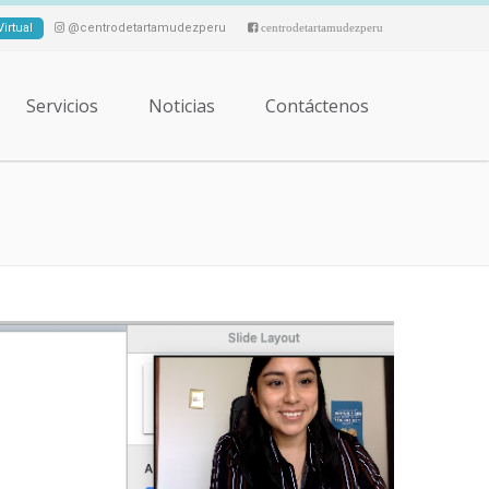
irtual
@centrodetartamudezperu
centrodetartamudezperu
Servicios
Noticias
Contáctenos