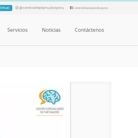
irtual
@centrodetartamudezperu
centrodetartamudezperu
Servicios
Noticias
Contáctenos