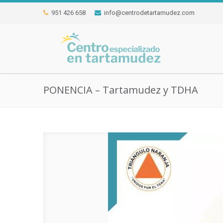
951 426 658
info@centrodetartamudez.com
PONENCIA – Tartamudez y TDHA