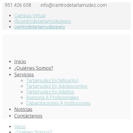
951 426 658
info@centrodetartamudez.com
Campus Virtual
@centrodetartamudezperu
centrodetartamudezperu
Inicio
¿Quiénes Somos?
Servicios
Tartamudez En Niños(as)
Tartamudez En Adolescentes
Tartamudez En Adultos
Asesoría A Profesionales
Capacitaciones A Instituciones
Noticias
Contáctenos
Inicio
¿Quiénes Somos?