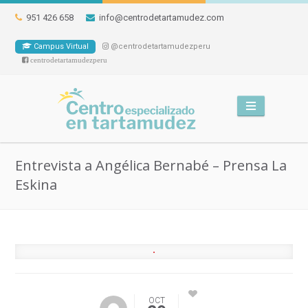
951 426 658
info@centrodetartamudez.com
Campus Virtual
@centrodetartamudezperu
centrodetartamudezperu
Entrevista a Angélica Bernabé – Prensa La
Eskina
OCT