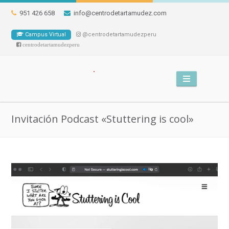
951 426 658
info@centrodetartamudez.com
Campus Virtual
@centrodetartamudezperu
centrodetartamudezperu
Invitación Podcast «Stuttering is cool»