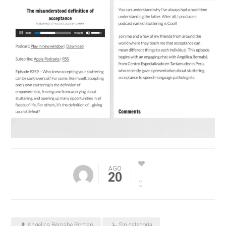
AGO
20
0
Angelica Bernabe Roman
Sin categoría