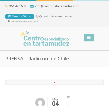
951 426 658
info@centrodetartamudez.com
Campus Virtual
@centrodetartamudezperu
centrodetartamudezperu
PRENSA – Radio online Chile
MAY
04
1