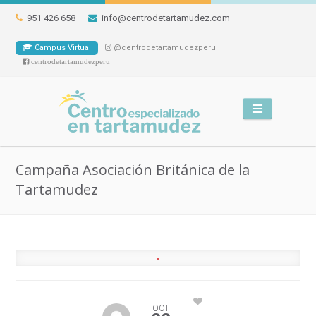
951 426 658
info@centrodetartamudez.com
Campus Virtual
@centrodetartamudezperu
centrodetartamudezperu
Campaña Asociación Británica de la
Tartamudez
OCT