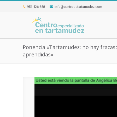
951 426 658
info@centrodetartamudez.com
Ponencia «Tartamudez: no hay fracasos
aprendidas»