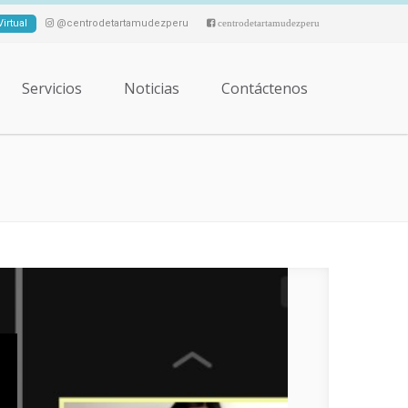
irtual
@centrodetartamudezperu
centrodetartamudezperu
Servicios
Noticias
Contáctenos