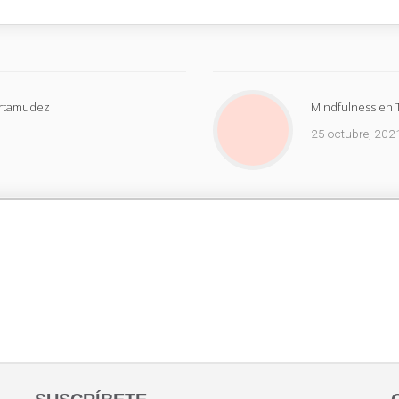
artamudez
Mindfulness en 
25 octubre, 202