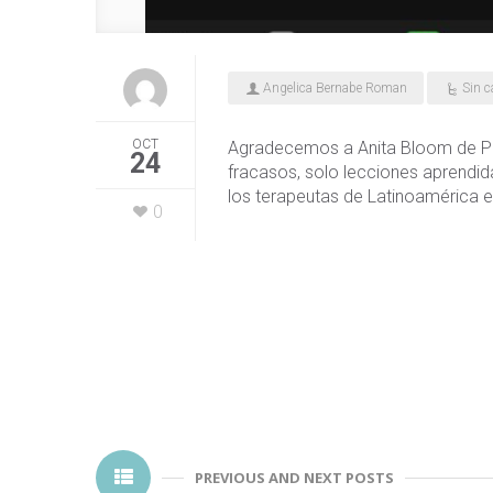
Angelica Bernabe Roman
Sin c
OCT
Agradecemos a Anita Bloom de País
24
fracasos, solo lecciones aprendid
los terapeutas de Latinoamérica en
0
PREVIOUS AND NEXT POSTS