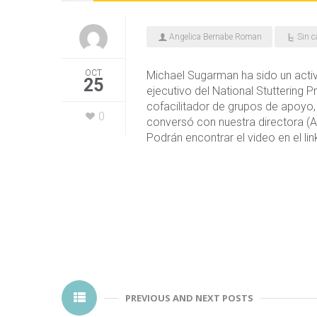
Angelica Bernabe Roman
Sin c
OCT
Michael Sugarman ha sido un acti
25
ejecutivo del National Stuttering P
cofacilitador de grupos de apoyo, 
0
conversó con nuestra directora (A
Podrán encontrar el video en el li
PREVIOUS AND NEXT POSTS