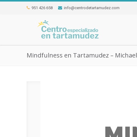
951 426 658
info@centrodetartamudez.com
Mindfulness en Tartamudez – Michae