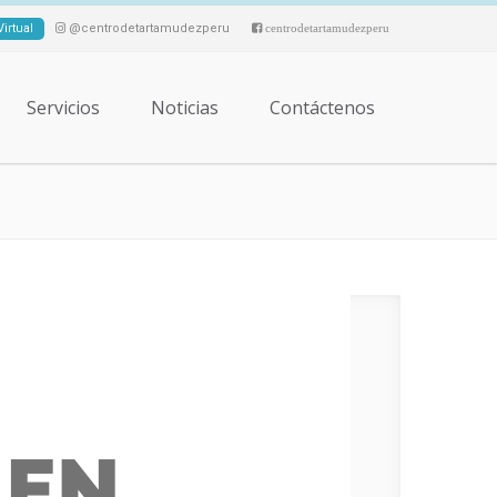
irtual
@centrodetartamudezperu
centrodetartamudezperu
Servicios
Noticias
Contáctenos