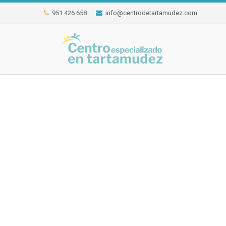
951 426 658
info@centrodetartamudez.com