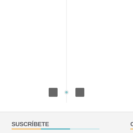
her Grossman, directora
no de Tartamudez de
 estuvo hablando sobre
YOUTUBE – Definiendo 
ez. La ...
Scott Yaruss
off
¡Vuelven los videos subt
quieres ver el video, da cl
https://youtu.be/TpldgvR
este contenido gratuito! 
Read More
SUSCRÍBETE