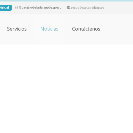
irtual
@centrodetartamudezperu
centrodetartamudezperu
Servicios
Noticias
Contáctenos
y Espontaneidad con