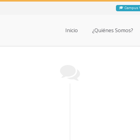
Campus V
Inicio
¿Quiénes Somos?
27 noviembre, 2022
21 noviembre, 2022
YOUTUBE – Tartamudez 