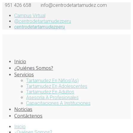
951 426 658
info@centrodetartamudez.com
Campus Virtual
@centrodetartamudezperu
centrodetartamudezperu
Inicio
¿Quiénes Somos?
Servicios
Tartamudez En Niños(as)
Tartamudez En Adolescentes
Tartamudez En Adultos
Asesoría A Profesionales
Capacitaciones A Instituciones
Noticias
Contáctenos
Inicio
¿Quiénes Somos?