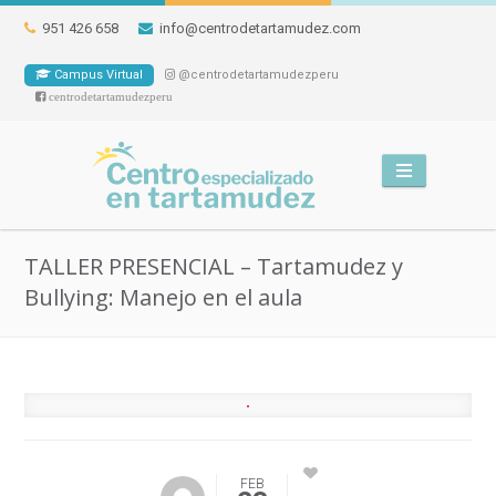
951 426 658
info@centrodetartamudez.com
Campus Virtual
@centrodetartamudezperu
centrodetartamudezperu
TALLER PRESENCIAL – Tartamudez y
Bullying: Manejo en el aula
FEB